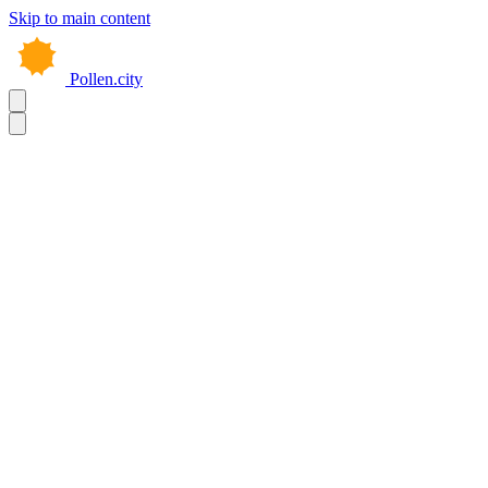
Skip to main content
Pollen.city