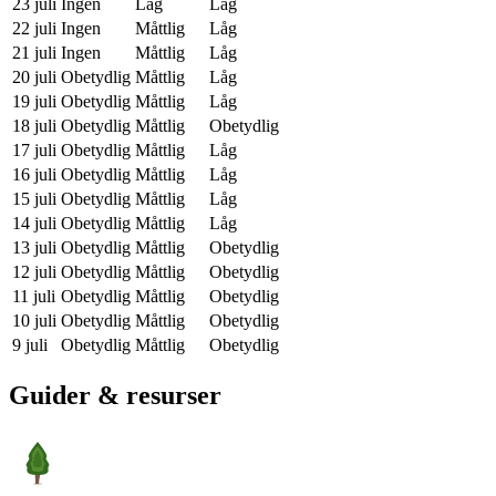
23 juli
Ingen
Låg
Låg
22 juli
Ingen
Måttlig
Låg
21 juli
Ingen
Måttlig
Låg
20 juli
Obetydlig
Måttlig
Låg
19 juli
Obetydlig
Måttlig
Låg
18 juli
Obetydlig
Måttlig
Obetydlig
17 juli
Obetydlig
Måttlig
Låg
16 juli
Obetydlig
Måttlig
Låg
15 juli
Obetydlig
Måttlig
Låg
14 juli
Obetydlig
Måttlig
Låg
13 juli
Obetydlig
Måttlig
Obetydlig
12 juli
Obetydlig
Måttlig
Obetydlig
11 juli
Obetydlig
Måttlig
Obetydlig
10 juli
Obetydlig
Måttlig
Obetydlig
9 juli
Obetydlig
Måttlig
Obetydlig
Guider & resurser