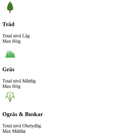
Träd
Total nivå
Låg
Max
Hög
Gräs
Total nivå
Måttlig
Max
Hög
Ogräs & Buskar
Total nivå
Obetydlig
Max
Måttlig