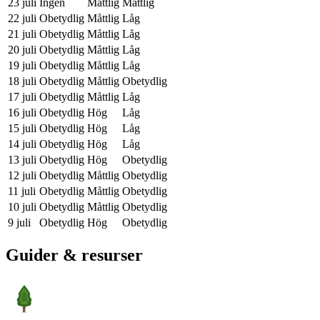
23 juli
Ingen
Måttlig
Måttlig
22 juli
Obetydlig
Måttlig
Låg
21 juli
Obetydlig
Måttlig
Låg
20 juli
Obetydlig
Måttlig
Låg
19 juli
Obetydlig
Måttlig
Låg
18 juli
Obetydlig
Måttlig
Obetydlig
17 juli
Obetydlig
Måttlig
Låg
16 juli
Obetydlig
Hög
Låg
15 juli
Obetydlig
Hög
Låg
14 juli
Obetydlig
Hög
Låg
13 juli
Obetydlig
Hög
Obetydlig
12 juli
Obetydlig
Måttlig
Obetydlig
11 juli
Obetydlig
Måttlig
Obetydlig
10 juli
Obetydlig
Måttlig
Obetydlig
9 juli
Obetydlig
Hög
Obetydlig
Guider & resurser