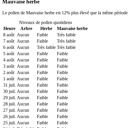
Mauvaise herbe
Le pollen de Mauvaise herbe est 12% plus élevé que la même période 
Niveaux de pollen quotidiens
Heure
Arbre
Herbe
Mauvaise herbe
8 août
Aucun
Faible
Très faible
7 août
Aucun
Faible
Très faible
6 août
Aucun
Très faible
Très faible
5 août
Aucun
Faible
Faible
4 août
Aucun
Faible
Faible
3 août
Aucun
Faible
Faible
2 août
Aucun
Faible
Faible
1 août
Aucun
Faible
Faible
31 juil.
Aucun
Faible
Faible
30 juil.
Aucun
Faible
Faible
29 juil.
Aucun
Faible
Faible
28 juil.
Aucun
Faible
Faible
27 juil.
Aucun
Faible
Faible
26 juil.
Aucun
Faible
Faible
25 juil.
Aucun
Faible
Faible