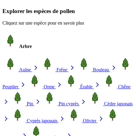
Explorer les espèces de pollen
Cliquez sur une espèce pour en savoir plus
Arbre
Aulne
Frêne
Bouleau
Peuplier
Orme
Érable
Chêne
Pin
Pin cyprès
Cèdre japonais
Cyprès japonais
Olivier