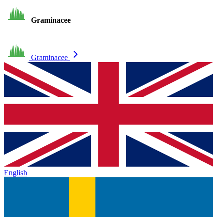
Graminacee
Graminacee
English