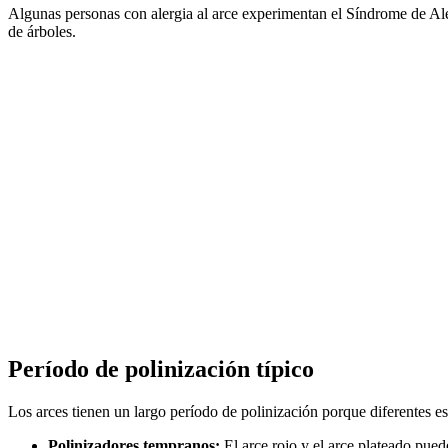
Algunas personas con alergia al arce experimentan el Síndrome de Al
de árboles.
Período de polinización típico
Los arces tienen un largo período de polinización porque diferentes e
Polinizadores tempranos:
El arce rojo y el arce plateado pued