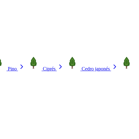
Pino
Ciprés
Cedro japonés