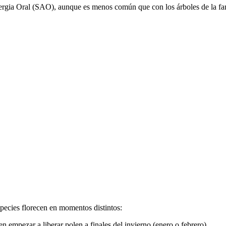
ergia Oral (SAO), aunque es menos común que con los árboles de la fam
species florecen en momentos distintos:
en empezar a liberar polen a finales del invierno (enero o febrero)