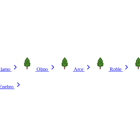
lamo
Olmo
Arce
Roble
Enebro