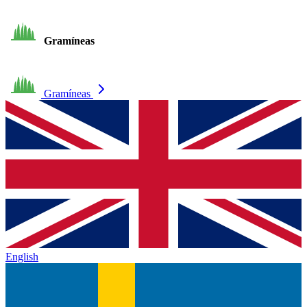
Gramíneas
Gramíneas
English