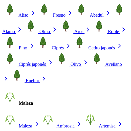
Aliso
Fresno
Abedul
Álamo
Olmo
Arce
Roble
Pino
Ciprés
Cedro japonés
Ciprés japonés
Olivo
Avellano
Enebro
Maleza
Maleza
Ambrosía
Artemisa