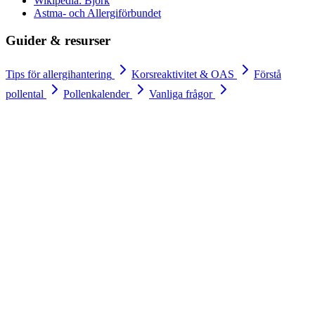
Wikipedia: Björk
Astma- och Allergiförbundet
Guider & resurser
Tips för allergihantering
Korsreaktivitet & OAS
Förstå
pollental
Pollenkalender
Vanliga frågor