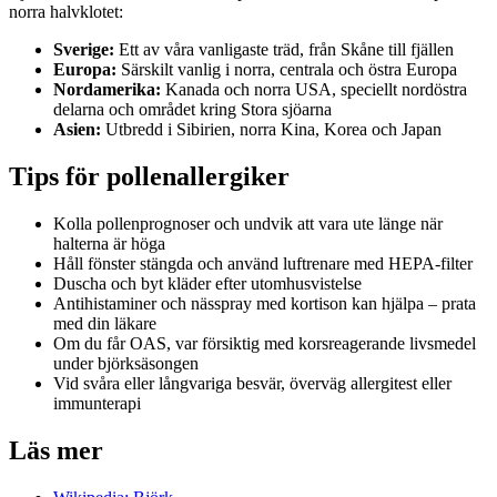
norra halvklotet:
Sverige:
Ett av våra vanligaste träd, från Skåne till fjällen
Europa:
Särskilt vanlig i norra, centrala och östra Europa
Nordamerika:
Kanada och norra USA, speciellt nordöstra
delarna och området kring Stora sjöarna
Asien:
Utbredd i Sibirien, norra Kina, Korea och Japan
Tips för pollenallergiker
Kolla pollenprognoser och undvik att vara ute länge när
halterna är höga
Håll fönster stängda och använd luftrenare med HEPA-filter
Duscha och byt kläder efter utomhusvistelse
Antihistaminer och nässpray med kortison kan hjälpa – prata
med din läkare
Om du får OAS, var försiktig med korsreagerande livsmedel
under björksäsongen
Vid svåra eller långvariga besvär, överväg allergitest eller
immunterapi
Läs mer