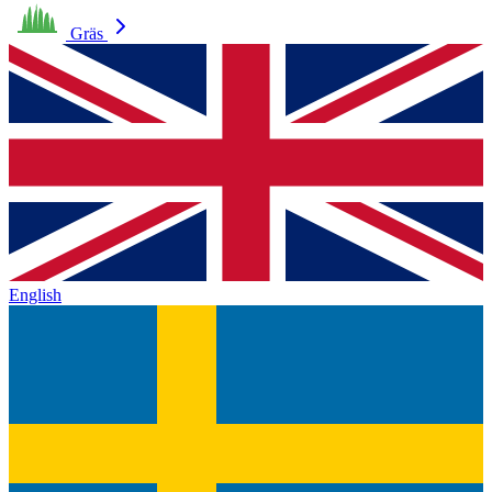
Gräs
English