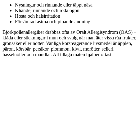
Nysningar och rinnande eller täppt näsa
Kliande, rinnande och röda ögon
Hosta och halsirritation
Försämrad astma och pipande andning
Björkpollenallergiker drabbas ofta av Oralt Allergisyndrom (OAS) –
klåda eller stickningar i mun och svalg när man äter vissa råa frukter,
grönsaker eller nötter. Vanliga korsreagerande livsmedel är äpplen,
päron, körsbär, persikor, plommon, kiwi, morötter, selleri,
hasselnötter och mandlar. Att tillaga maten hjälper oftast.