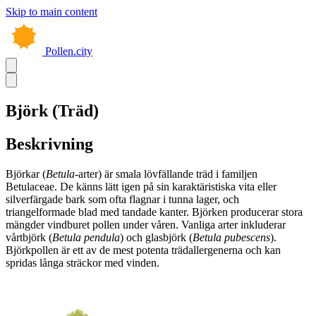
Skip to main content
Pollen.city
Björk (Träd)
Beskrivning
Björkar (
Betula
-arter) är smala lövfällande träd i familjen
Betulaceae. De känns lätt igen på sin karaktäristiska vita eller
silverfärgade bark som ofta flagnar i tunna lager, och
triangelformade blad med tandade kanter. Björken producerar stora
mängder vindburet pollen under våren. Vanliga arter inkluderar
vårtbjörk (
Betula pendula
) och glasbjörk (
Betula pubescens
).
Björkpollen är ett av de mest potenta trädallergenerna och kan
spridas långa sträckor med vinden.