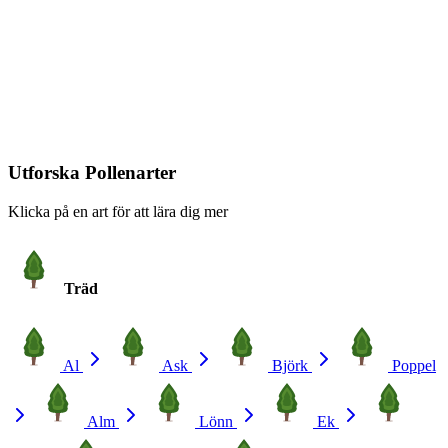
Utforska Pollenarter
Klicka på en art för att lära dig mer
Träd
Al
Ask
Björk
Poppel
Alm
Lönn
Ek